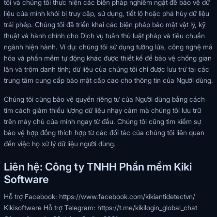
tôi và chúng tôi thực hiện các biện pháp nghiêm ngặt để bảo vệ dữ
liệu của mình khỏi bị truy cập, sử dụng, tiết lộ hoặc phá hủy dữ liệu
trái phép. Chúng tôi đã triển khai các biện pháp bảo mật vật lý, kỹ
thuật và hành chính cho Dịch vụ tuân thủ luật pháp và tiêu chuẩn
ngành hiện hành. Ví dụ: chúng tôi sử dụng tường lửa, công nghệ mã
hóa và phần mềm tự động khác được thiết kế để bảo vệ chống gian
lận và trộm danh tính; dữ liệu của chúng tôi chỉ được lưu trữ tại các
trung tâm cung cấp bảo mật cấp cao cho thông tin của Người dùng.
Chúng tôi cũng bảo vệ quyền riêng tư của Người dùng bằng cách
tìm cách giảm thiểu lượng dữ liệu nhạy cảm mà chúng tôi lưu trữ
trên máy chủ của mình ngay từ đầu. Chúng tôi cũng tìm kiếm sự
bảo vệ hợp đồng thích hợp từ các đối tác của chúng tôi liên quan
đến việc họ xử lý dữ liệu người dùng.
Liên hệ: Công ty TNHH Phần mềm Kiki
Software
Hỗ trợ Facebook:
https://www.facebook.com/kikiantidetectvn/
Kikisoftware Hỗ trợ Telegram:
https://t.me/kikilogin_global_chat